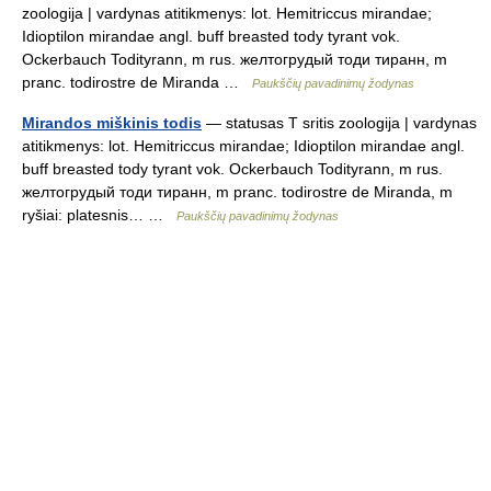
zoologija | vardynas atitikmenys: lot. Hemitriccus mirandae;
Idioptilon mirandae angl. buff breasted tody tyrant vok.
Ockerbauch Todityrann, m rus. желтогрудый тоди тиранн, m
pranc. todirostre de Miranda …
Paukščių pavadinimų žodynas
Mirandos miškinis todis
— statusas T sritis zoologija | vardynas
atitikmenys: lot. Hemitriccus mirandae; Idioptilon mirandae angl.
buff breasted tody tyrant vok. Ockerbauch Todityrann, m rus.
желтогрудый тоди тиранн, m pranc. todirostre de Miranda, m
ryšiai: platesnis… …
Paukščių pavadinimų žodynas