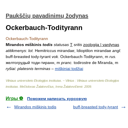
Paukščių pavadinimų žodynas
Ockerbauch-Todityrann
Ockerbauch-Todityrann
Mirandos miškinis
todis
statusas
T
sritis
zoologija | vardynas
atitikmenys
:
lot.
Hemitriccus mirandae; Idioptilon mirandae
angl.
buff-breasted tody-tyrant
vok.
Ockerbauch-Todityrann, m
rus.
желтогрудый тоди-тиранн, m
pranc.
todirostre de Miranda, m
ryšiai
:
platesnis terminas
–
miškiniai todžiai
Vilniaus universiteto Ekologijos institutas. – Vilnius : Vilniaus universiteto Ekologijos
institutas
.
Mečislovas Žalakevičius, Irena Žalakevičienė
.
2009
.
Игры ⚽
Поможем написать курсовую
Mirandos miškinis todis
buff-breasted tody-tyrant