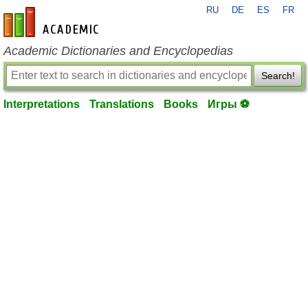
RU
DE
ES
FR
en-academic.com
Academic Dictionaries and Encyclopedias
Search!
Interpretations
Translations
Books
Игры ⚽