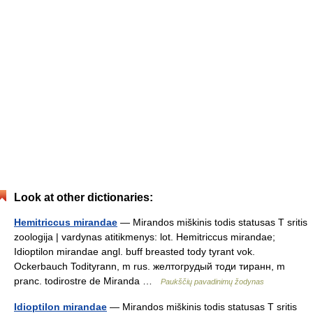
Look at other dictionaries:
Hemitriccus mirandae
— Mirandos miškinis todis statusas T sritis
zoologija | vardynas atitikmenys: lot. Hemitriccus mirandae;
Idioptilon mirandae angl. buff breasted tody tyrant vok.
Ockerbauch Todityrann, m rus. желтогрудый тоди тиранн, m
pranc. todirostre de Miranda …
Paukščių pavadinimų žodynas
Idioptilon mirandae
— Mirandos miškinis todis statusas T sritis